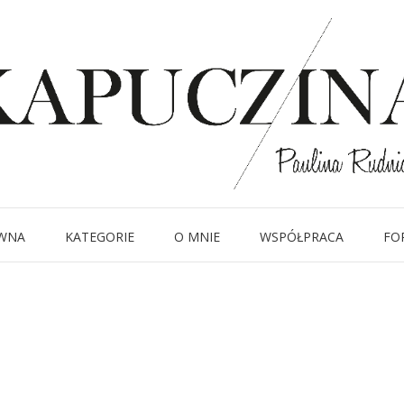
8 sierpnia 2015
IMG_6961
Written by
Kapuczina
in
WNA
KATEGORIE
O MNIE
WSPÓŁPRACA
FO