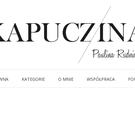
20 lipca 2015
IMG_9586
Written by
Kapuczina
in
WNA
KATEGORIE
O MNIE
WSPÓŁPRACA
FO