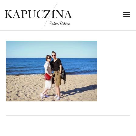
25 lipca 2015
IMG_1595
Written by
Kapuczina
in