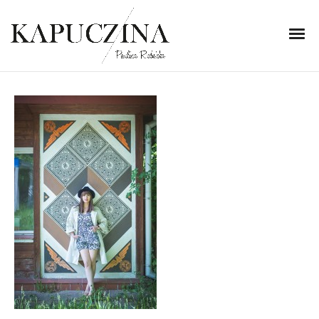
15 czerwca 2015
IMG_2591
Written by
Kapuczina
in