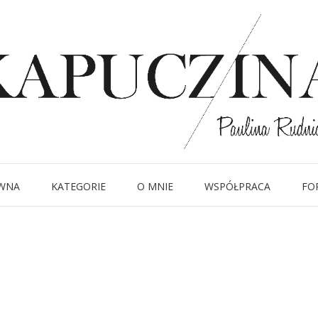
30 czerwca 2015
_DSC6270
Written by
Kapuczina
in
WNA
KATEGORIE
O MNIE
WSPÓŁPRACA
FO