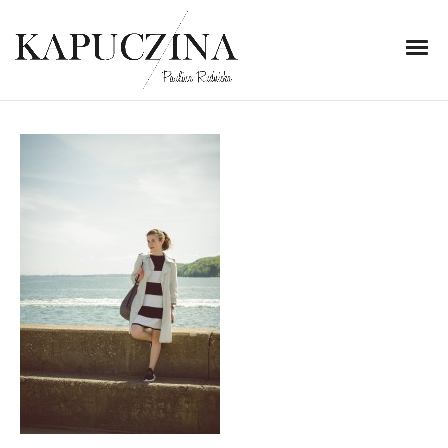
26 maja 2015
_DSC9143
Written by
Kapuczina
in