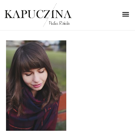
31 marca 2015
IMG_5386
Written by
Kapuczina
in