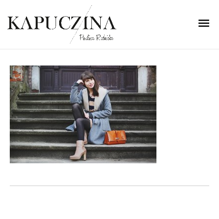
28 lutego 2015
IMG_9504
Written by
Kapuczina
in