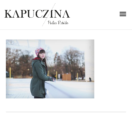
16 lutego 2015
IMG_6076
Written by
Kapuczina
in