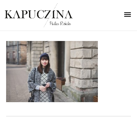
23 stycznia 2015
IMG_0565
Written by
Kapuczina
in