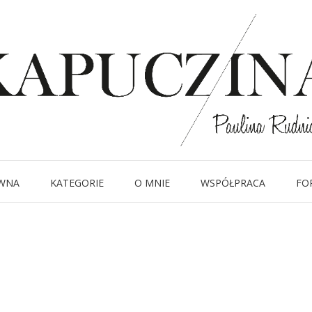
8 stycznia 2015
IMG_8177
Written by
Kapuczina
in
WNA
KATEGORIE
O MNIE
WSPÓŁPRACA
FO