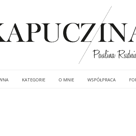
22 stycznia 2015
halloween-2
Written by
Kapuczina
in
WNA
KATEGORIE
O MNIE
WSPÓŁPRACA
FO