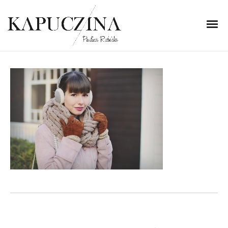
4 grudnia 2014
IMG_5649
Written by
Kapuczina
in