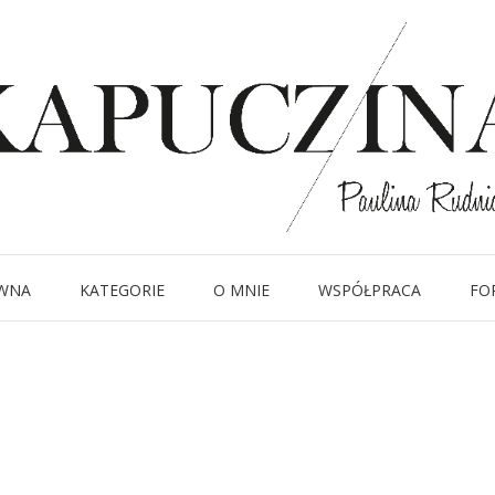
27 listopada 2014
IMG_4577
Written by
Kapuczina
in
WNA
KATEGORIE
O MNIE
WSPÓŁPRACA
FO