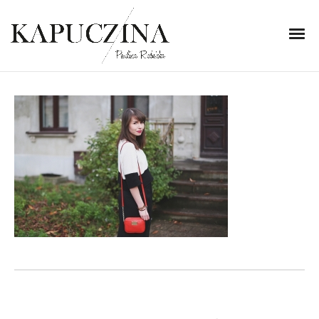
14 listopada 2014
IMG_2246
Written by
Kapuczina
in