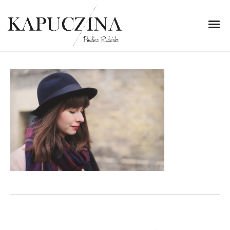
29 listopada 2014
IMG_5305
Written by
Kapuczina
in