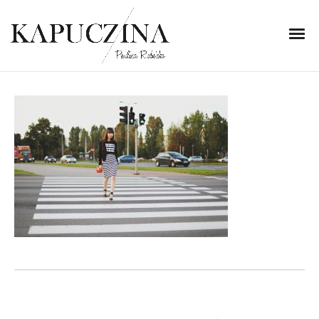
16 września 2014
IMG_2435
Written by
Kapuczina
in