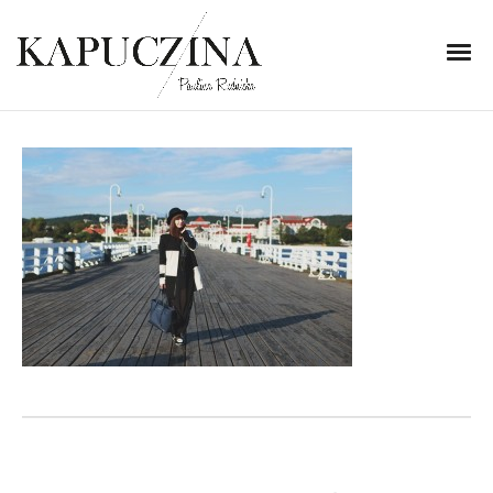
2 września 2014
IMG_5942
Written by
Kapuczina
in