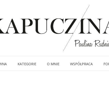
23 września 2014
IMG_7602
Written by
Kapuczina
in
WNA
KATEGORIE
O MNIE
WSPÓŁPRACA
FO