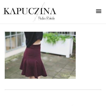
16 września 2014
IMG_2076
Written by
Kapuczina
in