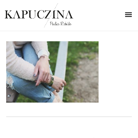
1 września 2014
IMG_7571
Written by
Kapuczina
in