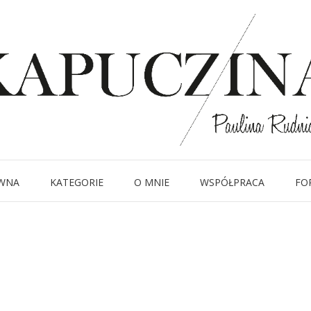
25 września 2014
IMG_4263
Written by
Kapuczina
in
WNA
KATEGORIE
O MNIE
WSPÓŁPRACA
FO