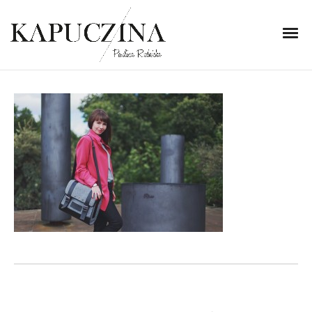
28 sierpnia 2014
IMG_0275
Written by
Kapuczina
in