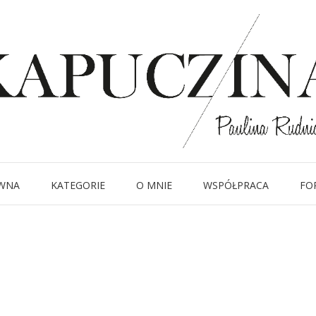
19 sierpnia 2014
IMG_8253
Written by
Kapuczina
in
WNA
KATEGORIE
O MNIE
WSPÓŁPRACA
FO