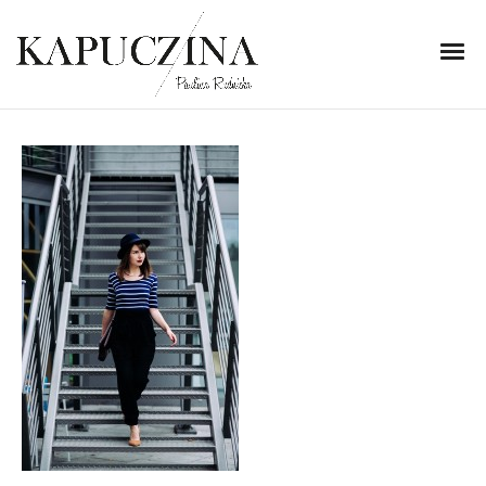
12 sierpnia 2014
WER_7539
Written by
Kapuczina
in