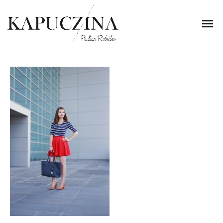
11 sierpnia 2014
IMG_7056
Written by
Kapuczina
in