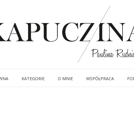
23 sierpnia 2014
IMG_4690
Written by
Kapuczina
in
WNA
KATEGORIE
O MNIE
WSPÓŁPRACA
FO