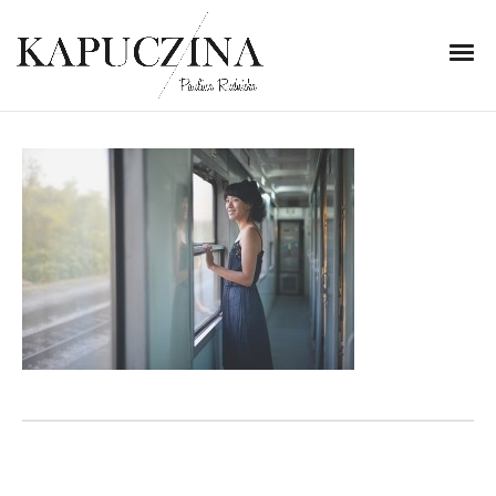
26 sierpnia 2014
01_zps3f9805c1
Written by
Kapuczina
in