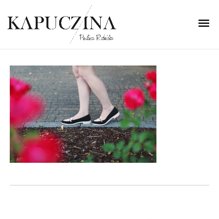
30 lipca 2014
IMG_6056
Written by
Kapuczina
in