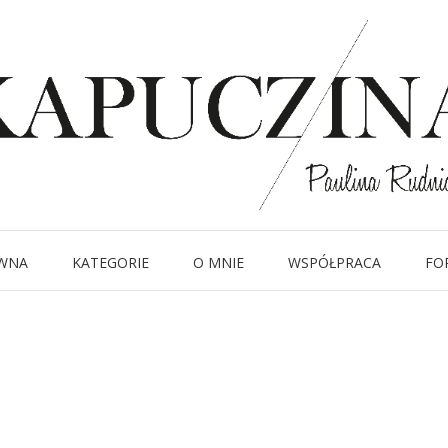
5 lipca 2014
IMG_0389
Written by
Kapuczina
in
WNA
KATEGORIE
O MNIE
WSPÓŁPRACA
FO