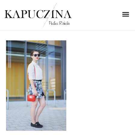
26 lipca 2014
IMG_5345
Written by
Kapuczina
in