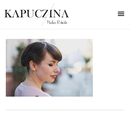
16 lipca 2014
IMG_2461
Written by
Kapuczina
in