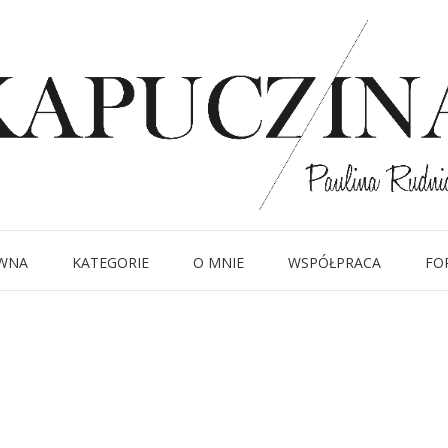
20 lipca 2014
IMG_9003
Written by
Kapuczina
in
WNA
KATEGORIE
O MNIE
WSPÓŁPRACA
FO