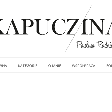
20 lipca 2014
2-12004
Written by
Kapuczina
in
WNA
KATEGORIE
O MNIE
WSPÓŁPRACA
FO