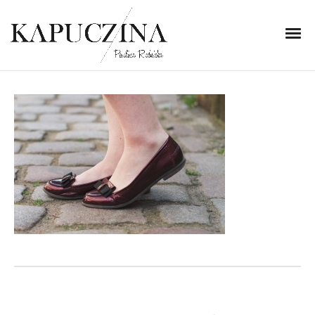
17 czerwca 2014
IMG_0928
Written by
Kapuczina
in