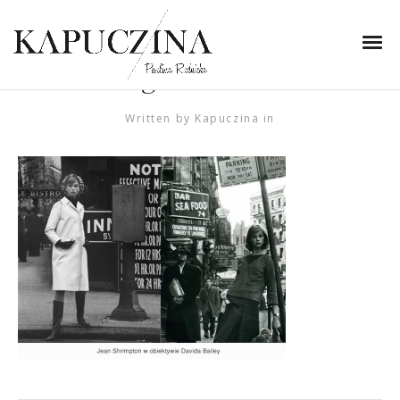
2 czerwca 2014
David-Bailey-American-
Vog-001-horz
Written by
Kapuczina
in