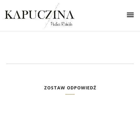
2 maja 2014
zdjęcie 2-horz
Written by
Kapuczina
in
ZOSTAW ODPOWIEDŹ