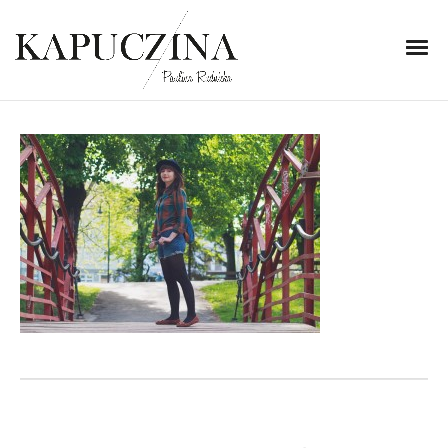
20 maja 2014
IMG_7736
Written by
Kapuczina
in