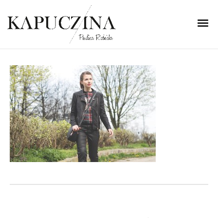
12 kwietnia 2014
IMG_2942
Written by
Kapuczina
in