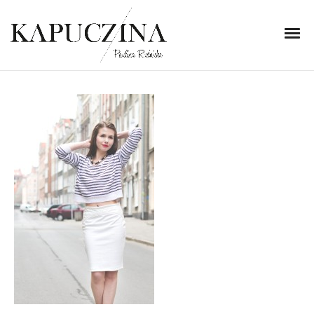
15 kwietnia 2014
IMG_2704
Written by
Kapuczina
in