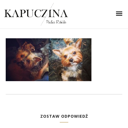
20 lutego 2014
unnamed (13)-horz
Written by
Kapuczina
in
ZOSTAW ODPOWIEDŹ