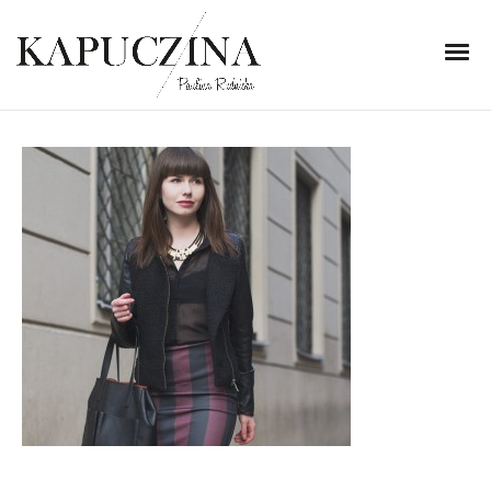
10 lutego 2014
IMG_5239
Written by
Kapuczina
in