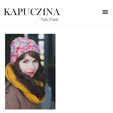
5 lutego 2014
IMG_4288
Written by
Kapuczina
in