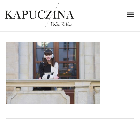
5 stycznia 2014
IMG_1495
Written by
Kapuczina
in