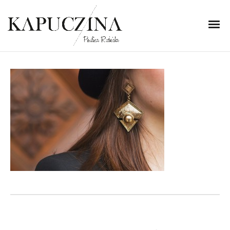
15 grudnia 2013
IMG_9458
Written by
Kapuczina
in