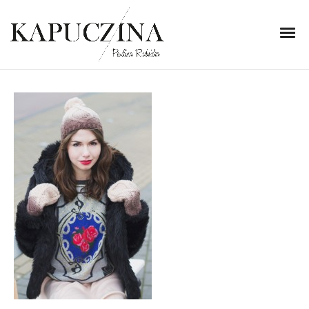
5 grudnia 2013
IMG_7917
Written by
Kapuczina
in