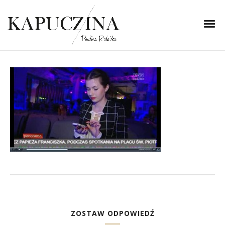
6 grudnia 2013
xxx
Written by
Kapuczina
in
ZOSTAW ODPOWIEDŹ