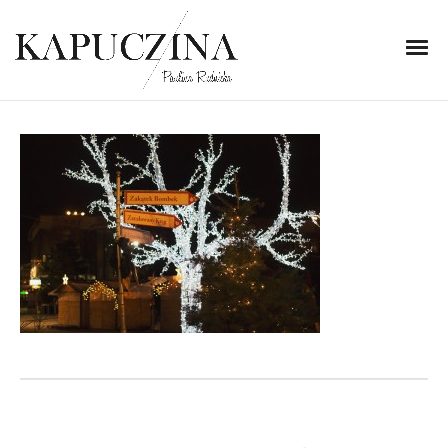
10 grudnia 2013
IMG_8586
Written by
Kapuczina
in