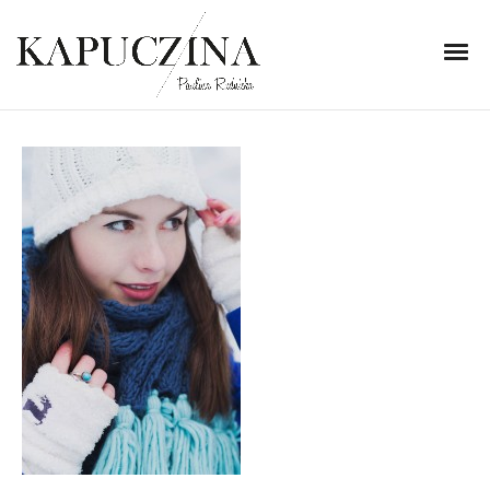
7 grudnia 2013
IMG_8405-2
Written by
Kapuczina
in