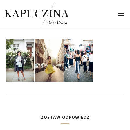
8 grudnia 2013
NF8C00551-horz
Written by
Kapuczina
in
ZOSTAW ODPOWIEDŹ